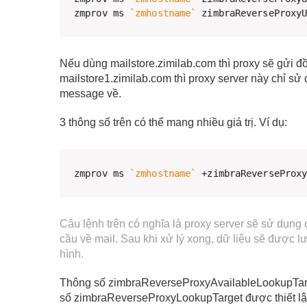
zmprov ms 
`
zmhostname
`
 zimbraReverseProxy
Nếu dùng mailstore.zimilab.com thì proxy sẽ gửi đồ
mailstore1.zimilab.com thì proxy server này chỉ sử
message về.
3 thông số trên có thể mang nhiều giá trị. Ví dụ:
zmprov ms 
`
zmhostname
`
 +zimbraReverseProx
Câu lệnh trên có nghĩa là proxy server sẽ sử dụng
cầu về mail. Sau khi xử lý xong, dữ liệu sẽ được 
hình.
Thông số zimbraReverseProxyAvailableLookupTarget
số zimbraReverseProxyLookupTarget được thiết lập t