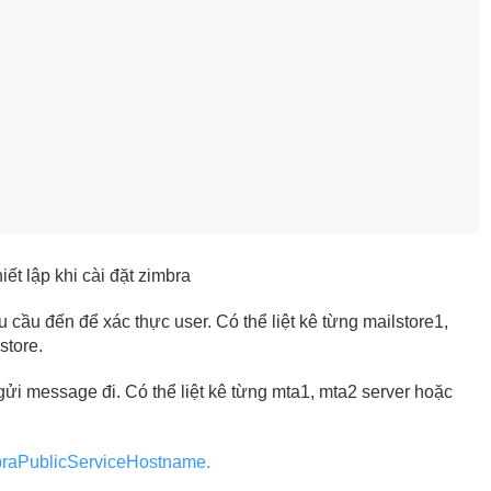
iết lập khi cài đặt zimbra
u cầu đến để xác thực user. Có thể liệt kê từng mailstore1,
store.
gửi message đi. Có thể liệt kê từng mta1, mta2 server hoặc
mbraPublicServiceHostname.