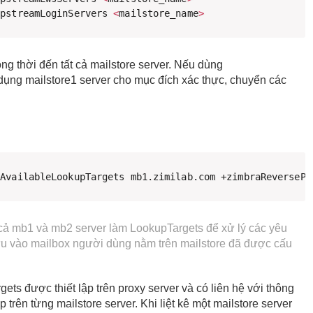
UpstreamLoginServers 
<
mailstore_name
>
ng thời đến tất cả mailstore server. Nếu dùng
 dụng mailstore1 server cho mục đích xác thực, chuyển các
yAvailableLookupTargets mb1.zimilab.com +zimbraReversePr
 cả mb1 và mb2 server làm LookupTargets để xử lý các yêu
lưu vào mailbox người dùng nằm trên mailstore đã được cấu
s được thiết lập trên proxy server và có liên hệ với thông
rên từng mailstore server. Khi liệt kê một mailstore server