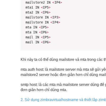
mailstore2 IN 
<
IP4
>
mta1 IN 
<
IP5
>
mta2 IN 
<
IP6
>
mailstore IN 
<
IP3
>
mailstore IN 
<
IP4
>
mta IN 
<
IP5
>
mta IN 
<
IP6
>
mail IN 
<
IP5
>
mail IN 
<
IP6
>
Khi này ta có thể dùng mailstore và mta trong các th
mta auth host: là mailstore server mà mta sẽ gửi yê
mailstore2 server hoặc đơn giản hơn chỉ dùng mail
smtp host: là các mta mà mailstore server dùng để 
đơn giản hơn chỉ dùng mta.
2. Sử dụng zimbravirtualhostname và thiết lâp zi