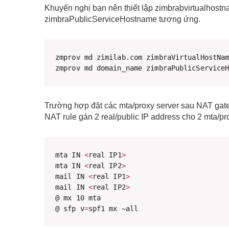
Khuyến nghị bạn nên thiết lập zimbrabvirtualhost
zimbraPublicServiceHostname tương ứng.
zmprov md zimilab.com zimbraVirtualHostNam
zmprov md domain_name zimbraPublicService
Trường hợp đặt các mta/proxy server sau NAT gatew
NAT rule gán 2 real/public IP address cho 2 mta/pro
mta IN 
<
real IP1
>
mta IN 
<
real IP2
>
mail IN 
<
real IP1
>
mail IN 
<
real IP2
>
@ mx 10 mta

@ sfp v
=
spf1 mx ~all