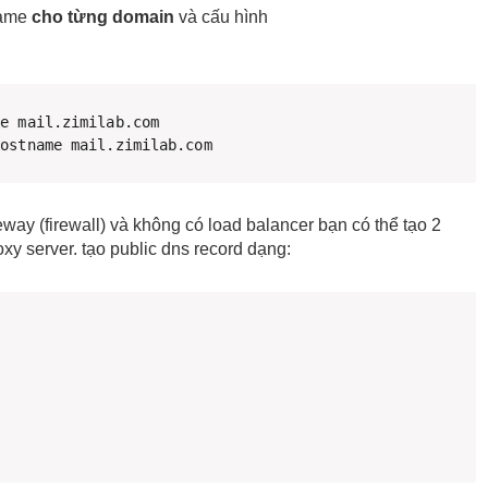
name
cho từng domain
và cấu hình
e mail.zimilab.com

Hostname mail.zimilab.com
ay (firewall) và không có load balancer bạn có thể tạo 2
xy server. tạo public dns record dạng: