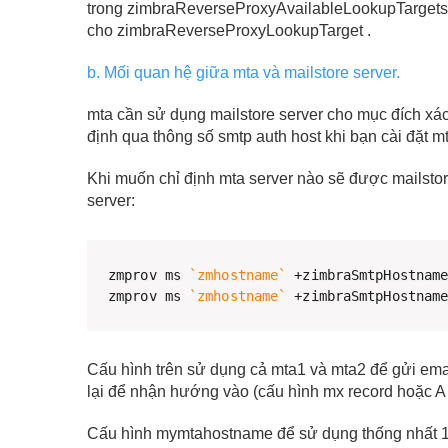
trong zimbraReverseProxyAvailableLookupTargets t
cho zimbraReverseProxyLookupTarget .
b. Mối quan hệ giữa mta và mailstore server.
mta cần sử dụng mailstore server cho mục đích xác
định qua thông số smtp auth host khi bạn cài đặt mt
Khi muốn chỉ định mta server nào sẽ được mailstor
server:
zmprov ms 
`
zmhostname
`
 +zimbraSmtpHostname
zmprov ms 
`
zmhostname
`
 +zimbraSmtpHostnam
Cấu hình trên sử dụng cả mta1 và mta2 để gửi email
lại để nhận hướng vào (cấu hình mx record hoặc A
Cấu hình mymtahostname để sử dụng thống nhất 