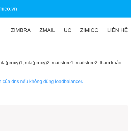
mico.vn
ZIMBRA
ZMAIL
UC
ZIMICO
LIÊN HỆ
 mta(proxy)1, mta(proxy)2, mailstore1, mailstore2, tham khảo
n của dns nếu không dùng loadbalancer.