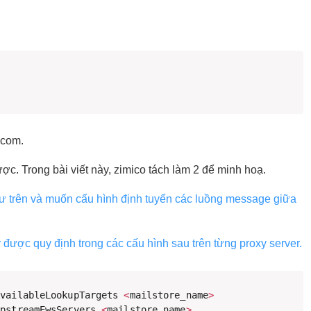
.com.
ợc. Trong bài viết này, zimico tách làm 2 để minh hoạ.
 trên và muốn cấu hình định tuyến các luồng message giữa
 được quy định trong các cấu hình sau trên từng proxy server.
AvailableLookupTargets 
<
mailstore_name
>
UpstreamEwsServers 
<
mailstore_name
>