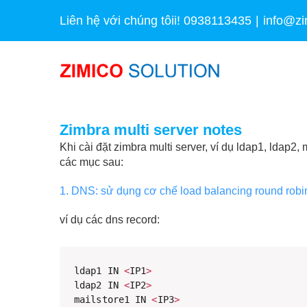
Skip
Liên hệ với chúng tôii! 0938113435
|
info@zi
to
content
Zimbra multi server notes
Khi cài đặt zimbra multi server, ví dụ ldap1, ldap2,
các mục sau:
1. DNS: sử dụng cơ chế load balancing round robi
ví dụ các dns record:
ldap1 IN 
<
IP1
>
ldap2 IN 
<
IP2
>
mailstore1 IN 
<
IP3
>