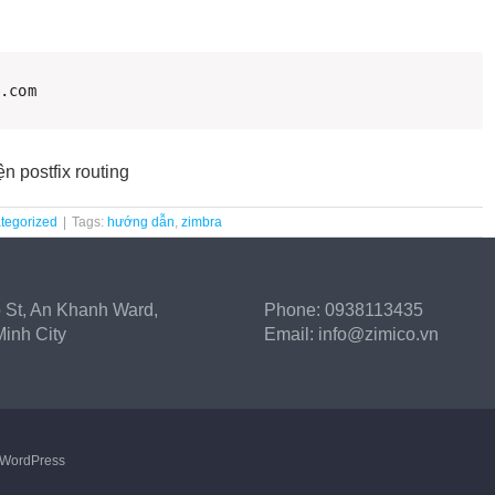
b.com
n postfix routing
tegorized
|
Tags:
hướng dẫn
,
zimbra
 St, An Khanh Ward,
Phone:
0938113435
inh City
Email:
info@zimico.vn
WordPress