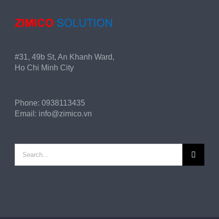
#31, 49b St, An Khanh Ward,
Ho Chi Minh City
Phone:
0938113435
Email:
info@zimico.vn
Search
for: