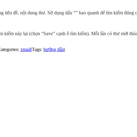
ong tiêu đề, nội dung thư. Sử dụng dấu “” bao quanh để tìm kiếm đúng
ìm kiếm này lại (chọn “Save” cạnh ô tìm kiếm). Mỗi lần có thư mới thỏ
ategories:
zmail
|
Tags:
hướng dẫn
|