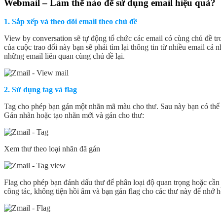
Webmail – Làm thế nào để sử dụng email hiệu quả?
1. Sắp xếp và theo dõi email theo chủ đề
View by conversation sẽ tự động tổ chức các email có cùng chủ đề tro
của cuộc trao đổi này bạn sẽ phải tìm lại thông tin từ nhiều email 
những email liên quan cùng chủ đề lại.
2. Sử dụng tag và flag
Tag cho phép bạn gán một nhãn mã màu cho thư. Sau này bạn có thể ph
Gán nhãn hoặc tạo nhãn mới và gán cho thư:
Xem thư theo loại nhãn đã gán
Flag cho phép bạn đánh dấu thư để phân loại độ quan trọng hoặc cần 
công tác, không tiện hồi âm và bạn gán flag cho các thư này để nhớ 