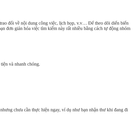
trao đổi về nội dung công việc, lịch họp, v.v… Để theo dõi diến biến
 bạn đơn giản hóa việc tìm kiếm này rất nhiều bằng cách tự động nhóm
 tiện và nhanh chóng.
p nhưng chưa cần thực hiện ngay, ví dụ như bạn nhận thư khi đang đi