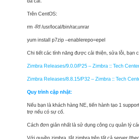
đã cài.
Trên CentOS:
rm -Rf /usr/local/bin/rar,unrar
yum install p7zip –enablerepo=epel
Chi tiết các tính năng được cải thiện, sửa lỗi, bạn c
Zimbra Releases/9.0.0/P25 – Zimbra :: Tech Cente
Zimbra Releases/8.8.15/P32 – Zimbra :: Tech Cent
Quy trình cập nhật:
Nếu bạn là khách hàng NE, tiến hành tạo 1 support
trợ nếu có sự cố.
Cách đơn giản nhất là sử dụng công cụ quản lý cá
Với quyền zimbra, tắt zimbra trên tất cả server (theo