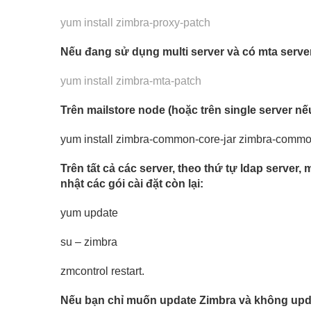
yum install zimbra-proxy-patch
Nếu đang sử dụng multi server và có mta server 
yum install zimbra-mta-patch
Trên mailstore node (hoặc trên single server nếu
yum install zimbra-common-core-jar zimbra-common
Trên tất cả các server, theo thứ tự ldap server,
nhật các gói cài đặt còn lại:
yum update
su – zimbra
zmcontrol restart.
Nếu bạn chỉ muốn update Zimbra và không upda