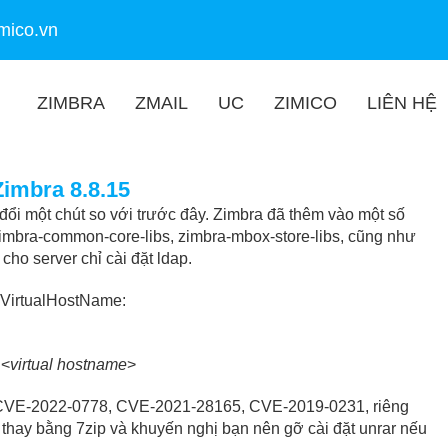
mico.vn
ZIMBRA
ZMAIL
UC
ZIMICO
LIÊN HỆ
Zimbra 8.8.15
y đổi một chút so với trước đây. Zimbra đã thêm vào một số
zimbra-common-core-libs, zimbra-mbox-store-libs, cũng như
cho server chỉ cài đặt ldap.
aVirtualHostName:
 <
virtual hostname
>
t: CVE-2022-0778, CVE-2021-28165, CVE-2019-0231, riêng
 thay bằng 7zip và khuyến nghị bạn nên gỡ cài đặt unrar nếu