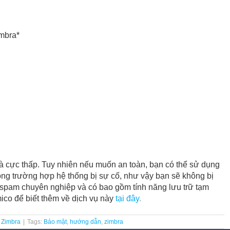
mbra*
là cực thấp. Tuy nhiên nếu muốn an toàn, bạn có thể sử dụng
rong trường hợp hệ thống bị sự cố, như vậy bạn sẽ không bị
g spam chuyên nghiệp và có bao gồm tính năng lưu trữ tạm
ico để biết thêm về dịch vụ này
tại đây
.
c Zimbra
|
Tags:
Bảo mật
,
hướng dẫn
,
zimbra