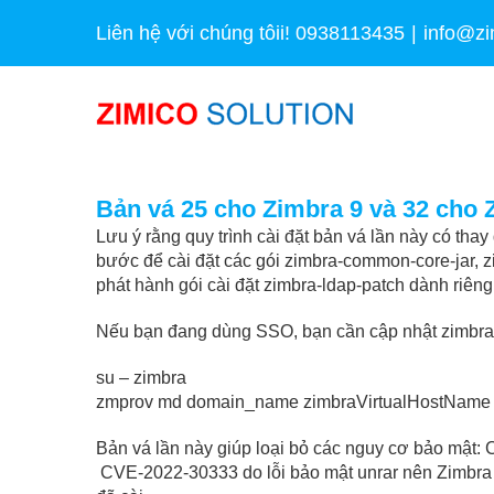
Skip
Liên hệ với chúng tôii! 0938113435
|
info@zi
to
content
Bản vá 25 cho Zimbra 9 và 32 cho 
Lưu ý rằng quy trình cài đặt bản vá lần này có tha
bước để cài đặt các gói zimbra-common-core-jar, 
phát hành gói cài đặt zimbra-ldap-patch dành riêng 
Nếu bạn đang dùng SSO, bạn cần cập nhật zimbr
su – zimbra
zmprov md domain_name zimbraVirtualHostName
Bản vá lần này giúp loại bỏ các nguy cơ bảo mậ
CVE-2022-30333
do lỗi bảo mật unrar nên Zimbra