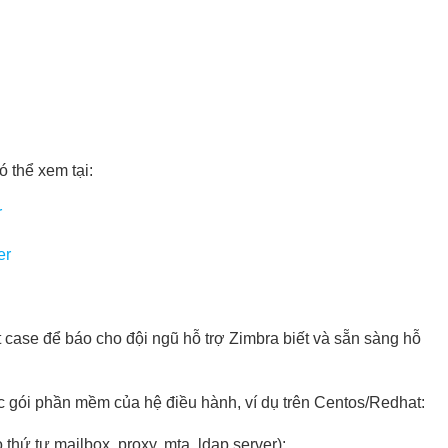
ó thể xem tại:
r
er
 case để báo cho đội ngũ hỗ trợ Zimbra biết và sẵn sàng hỗ
c gói phần mềm của hệ điều hành, ví dụ trên Centos/Redhat:
 thứ tự mailbox, proxy, mta, ldap server):