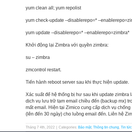
yum clean all; yum repolist
yum check-update –disablerepo=* –enablerepo=zi
yum update –disablerepo=* –enablerepo=zimbra*
Khởi động lại Zimbra với quyền zimbra:
su – zimbra
zmcontrol restart.
Tiến hành reboot server sau khi thực hiện update.
Xác suất để hệ thống bị hư sau khi update zimbra 
dịch vụ lưu trữ tạm email chiều đến (backup mx) t
mất email. Hiện tại Zimico cung cấp dịch vụ chốn
(lên đến 30 ngày) cho luồng email đến. Liên hệ Zim
Tháng 7 4th, 2022
|
Categories:
Bảo mật
,
Thông tin chung
,
Tin tứ