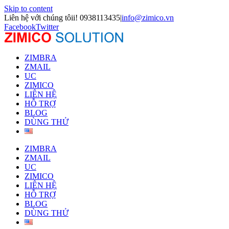
Skip to content
Liên hệ với chúng tôii! 0938113435
|
info@zimico.vn
Facebook
Twitter
ZIMBRA
ZMAIL
UC
ZIMICO
LIÊN HỆ
HỖ TRỢ
BLOG
DÙNG THỬ
ZIMBRA
ZMAIL
UC
ZIMICO
LIÊN HỆ
HỖ TRỢ
BLOG
DÙNG THỬ