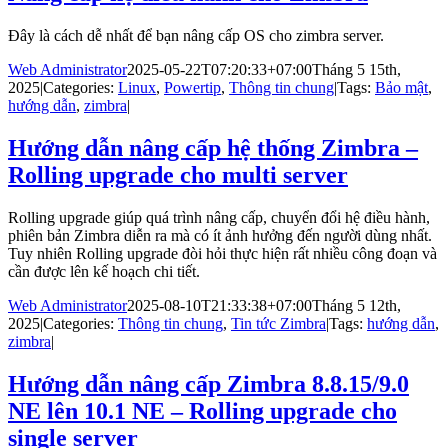
Đây là cách dễ nhất để bạn nâng cấp OS cho zimbra server.
Web Administrator
2025-05-22T07:20:33+07:00
Tháng 5 15th,
2025
|
Categories:
Linux
,
Powertip
,
Thông tin chung
|
Tags:
Bảo mật
,
hướng dẫn
,
zimbra
|
Hướng dẫn nâng cấp hệ thống Zimbra –
Rolling upgrade cho multi server
Rolling upgrade giúp quá trình nâng cấp, chuyển đổi hệ điều hành,
phiên bản Zimbra diễn ra mà có ít ảnh hưởng đến người dùng nhất.
Tuy nhiên Rolling upgrade đòi hỏi thực hiện rất nhiều công đoạn và
cần được lên kế hoạch chi tiết.
Web Administrator
2025-08-10T21:33:38+07:00
Tháng 5 12th,
2025
|
Categories:
Thông tin chung
,
Tin tức Zimbra
|
Tags:
hướng dẫn
,
zimbra
|
Hướng dẫn nâng cấp Zimbra 8.8.15/9.0
NE lên 10.1 NE – Rolling upgrade cho
single server