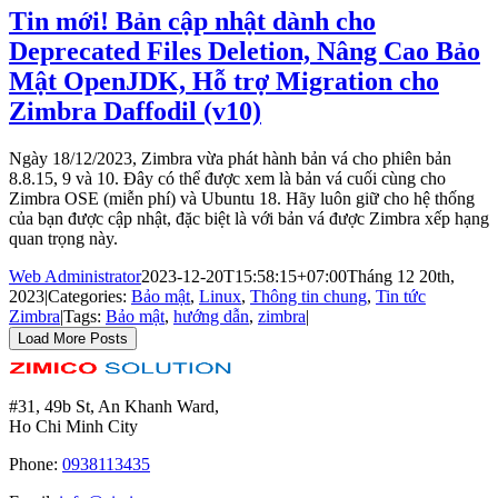
Tin mới! Bản cập nhật dành cho
Deprecated Files Deletion, Nâng Cao Bảo
Mật OpenJDK, Hỗ trợ Migration cho
Zimbra Daffodil (v10)
Ngày 18/12/2023, Zimbra vừa phát hành bản vá cho phiên bản
8.8.15, 9 và 10. Đây có thể được xem là bản vá cuối cùng cho
Zimbra OSE (miễn phí) và Ubuntu 18. Hãy luôn giữ cho hệ thống
của bạn được cập nhật, đặc biệt là với bản vá được Zimbra xếp hạng
quan trọng này.
Web Administrator
2023-12-20T15:58:15+07:00
Tháng 12 20th,
2023
|
Categories:
Bảo mật
,
Linux
,
Thông tin chung
,
Tin tức
Zimbra
|
Tags:
Bảo mật
,
hướng dẫn
,
zimbra
|
Load More Posts
#31, 49b St, An Khanh Ward,
Ho Chi Minh City
Phone:
0938113435