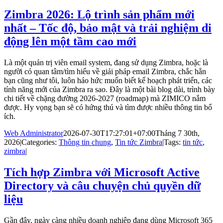
Zimbra 2026: Lộ trình sản phẩm mới
nhất – Tốc độ, bảo mật và trải nghiệm di
động lên một tầm cao mới
Là một quản trị viên email system, đang sử dụng Zimbra, hoặc là
người có quan tâm/tìm hiểu về giải pháp email Zimbra, chắc hẳn
bạn cũng như tôi, luôn háo hức muốn biết kế hoạch phát triển, các
tính năng mới của Zimbra ra sao. Đây là một bài blog dài, trình bày
chi tiết về chặng đường 2026-2027 (roadmap) mà ZIMICO nắm
được. Hy vọng bạn sẽ có hứng thú và tìm được nhiều thông tin bổ
ích.
Web Administrator
2026-07-30T17:27:01+07:00
Tháng 7 30th,
2026
|
Categories:
Thông tin chung
,
Tin tức Zimbra
|
Tags:
tin tức
,
zimbra
|
Tích hợp Zimbra với Microsoft Active
Directory và câu chuyện chủ quyền dữ
liệu
Gần đây, ngày càng nhiều doanh nghiệp đang dùng Microsoft 365