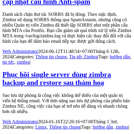
cập nhật cấu hình Anti-spam
Danh sách chặn thư rác SORBS đã bị đóng. Theo mặc định,
Zimbra sử dụng SORBS thông qua SpamAssasin, nhưng cũng có
nhiều Quản trị viên Zimbra đã thiết lập SORBS như một phần cấu
hình MTA của Postfix. Bạn cần giám sát quá trình xử lý trên Zimbra
MTA trong /var/log/zimbra.log và thực hiện các thay đổi đối với cấu
hình của bạn để đảm bảo email tiếp tục được gửi đúng cách.
Web Administrator
2024-06-12T11:48:54+07:00
Tháng 6 12th,
2024
|
Categories:
Thông tin chung
,
Tin tức Zimbra
|
Tags:
hướng dẫn
,
tin tức
,
zimbra
|
Phục hồi single server dùng zimbra
backup and restore sau thảm hoạ
Sao lưu dự phòng là công việc không thể thiếu của một quản trị
viên hệ thống email. Với tính năng sao lưu dự phòng của phiên bản
Zimbra NE, công việc của bạn sẽ trở nên dễ dàng và nhanh chóng
hơn rất nhiều.
Web Administrator
2024-01-16T22:26:16+07:00
Tháng 1 3rd,
2024
|
Categories:
Linux
,
Thông tin chung
|
Tags:
hướng dẫn
,
zimbra
|