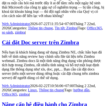
đặt ra một câu hỏi mà trước đây ít ai để tâm: nếu một ngày hệ sinh
thái Microsoft của công ty gặp sự cố nghiêm trọng — bị tấn công, bị
khoá tài khoản hàng loạt — thì đội ngũ nhân viên của Quý vị có
còn cách nào để liên lạc với nhau không?
Web Administrator
2026-07-22T11:35:54+07:00
Tháng 7 22nd,
2026
|
Categories:
Thông tin chung
,
Tin tức Zimbra
|
Tags:
Office365
,
so sánh
,
zimbra
|
Cài đặt Doc server trên Zimbra
Nếu bạn là khách hàng đang sử dụng Zimbra NE, chắc hẳn bạn đã
biết về tính năng review hay chỉnh sửa file tài liệu trên Zimbra
webmail. Zimbra docs là một tính năng ứng dụng văn phòng được
tích hợp trong Zimbra, rất nhiều tính năng và hỗ trợ một loạt định
dạng file thông dụng như xls, doc, ppt,... Bạn cần cài đặt docs
server (trên một server dùng riêng hoặc cài đặt chung trên zimbra
server) để người dùng có thể sử dụng.
Web Administrator
2026-02-22T10:56:06+07:00
Tháng 2 22nd,
2026
|
Categories:
Linux
,
Thông tin chung
|
Tags:
hướng dẫn
,
Office365
,
zimbra
|
Nâng cấp hệ điều hành cho Zimbra