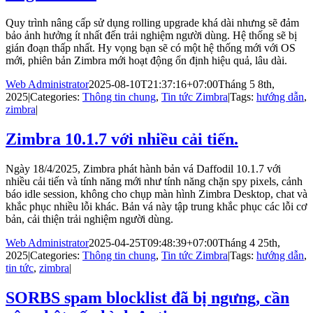
Quy trình nâng cấp sử dụng rolling upgrade khá dài nhưng sẽ đảm
bảo ảnh hưởng ít nhất đến trải nghiệm người dùng. Hệ thống sẽ bị
gián đoạn thấp nhất. Hy vọng bạn sẽ có một hệ thống mới với OS
mới, phiên bản Zimbra mới hoạt động ổn định hiệu quả, lâu dài.
Web Administrator
2025-08-10T21:37:16+07:00
Tháng 5 8th,
2025
|
Categories:
Thông tin chung
,
Tin tức Zimbra
|
Tags:
hướng dẫn
,
zimbra
|
Zimbra 10.1.7 với nhiều cải tiến.
Ngày 18/4/2025, Zimbra phát hành bản vá Daffodil 10.1.7 với
nhiều cải tiến và tính năng mới như tính năng chặn spy pixels, cảnh
báo idle session, không cho chụp màn hình Zimbra Desktop, chat và
khắc phục nhiều lỗi khác. Bản vá này tập trung khắc phục các lỗi cơ
bản, cải thiện trải nghiệm người dùng.
Web Administrator
2025-04-25T09:48:39+07:00
Tháng 4 25th,
2025
|
Categories:
Thông tin chung
,
Tin tức Zimbra
|
Tags:
hướng dẫn
,
tin tức
,
zimbra
|
SORBS spam blocklist đã bị ngưng, cần