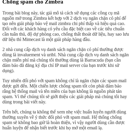
Chống spam cho Zimbra
Trong bài blog này, tác giả mô tả cách sử dụng các công cụ mã
nguồn mở trong Zimbra kết hợp với 2 dịch vụ ngăn chặn có phí để
tạo nên giải pháp bảo vệ mail zimbra chi phí thấp và hiệu quả cao.
Đối với các khách hàng có yêu cầu đặc biệt cao về các tiêu chuẩn
cần tuân thủ, độ dự phòng cao, chống thất thoát dữ liệu, hay sao lưu
dữ liệu thì Mimecast là một giải pháp hàng đầu.
2 nhà cung cấp dịch vụ danh sách ngăn chặn có phí thường được
dùng là invaluement và uribl. Nhà cung cấp dịch vụ danh sách ngăn
chặn miễn phí mà chúng tôi thường dùng là Barracuda (bạn cần
đảm bảo đã đăng ký địa chỉ IP mail server của bạn trước khi sử
dụng).
Tuy nhiên đối phó với spam không chỉ là ngăn chặn các spam mail
được gửi đến. Một chiến lược chống spam tốt còn phải đảm bảo
rằng hệ thống mail và tên miền của bạn không là nguồn phát tán
spam. Vì thế chúng tôi sẽ giới thiệu các giải pháp mà chúng tôi hay
dùng trong bài viết này.
Trên hết, chúng ta không thể xem nhẹ việc huấn luyên người dùng
thường xuyên về ý thức đối phó với spam mail. Hệ thống chống
spam sẽ không bao giờ là hoàn thiện, vì vậy người dùng cần được
huấn luyện để nhận biết trước khi họ mở một email lạ.