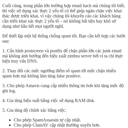
Cuối cùng, trong phần lớn trường hợp email hack mà chúng tôi biết,
thì việc sử dụng xác thực 2 yếu tố có thể giúp ngăn chặn việc khai
thác được triển khai, vì vậy chúng tôi khuyến cáo các khách hàng
cần triển khai xác thực 2 yếu tố – nó không bất tiện hay khó sử
dụng như hầu hết mọi người nghĩ.
Để thiết lập một hệ thống chống spam tốt. Bạn cần kết hợp các bước
sau:
1. Cấu hình postscreen và postfix để chặn phần lớn các junk email
mà không ảnh hưởng đến hiệu xuất zimbra server bởi vì ta chỉ thực
hiện truy vấn DNS.
2. Thay đổi các mức ngưỡng điểm số spam tới mức chặn nhiều
spam hơn mà không làm tăng false positive.
3. Cho phép Amavis cung cấp nhiều thông tin hơn khi tăng mức độ
ghi log.
4. Gia tăng hiệu suất bằng việc sử dụng RAM disk.
5. Gia tăng độ chính xác bằng việc:
Cho phép SpamAssassin tự cập nhật.
Cho phép ClamAV cập nhật thường xuyên hơn.