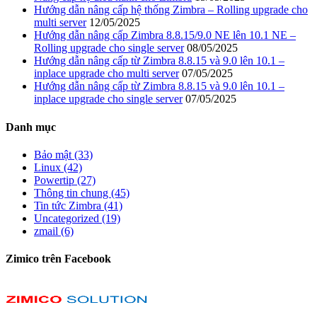
Hướng dẫn nâng cấp hệ thống Zimbra – Rolling upgrade cho
multi server
12/05/2025
Hướng dẫn nâng cấp Zimbra 8.8.15/9.0 NE lên 10.1 NE –
Rolling upgrade cho single server
08/05/2025
Hướng dẫn nâng cấp từ Zimbra 8.8.15 và 9.0 lên 10.1 –
inplace upgrade cho multi server
07/05/2025
Hướng dẫn nâng cấp từ Zimbra 8.8.15 và 9.0 lên 10.1 –
inplace upgrade cho single server
07/05/2025
Danh mục
Bảo mật (33)
Linux (42)
Powertip (27)
Thông tin chung (45)
Tin tức Zimbra (41)
Uncategorized (19)
zmail (6)
Zimico trên Facebook