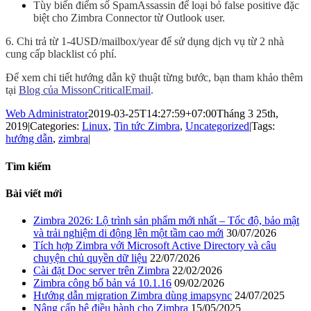
Tùy biến điểm số SpamAssassin để loại bỏ false positive đặc
biệt cho Zimbra Connector từ Outlook user.
6. Chi trả từ 1-4USD/mailbox/year để sử dụng dịch vụ từ 2 nhà
cung cấp blacklist có phí.
Để xem chi tiết hướng dẫn kỹ thuật từng bước, bạn tham khảo thêm
tại
Blog của MissonCriticalEmail
.
Web Administrator
2019-03-25T14:27:59+07:00
Tháng 3 25th,
2019
|
Categories:
Linux
,
Tin tức Zimbra
,
Uncategorized
|
Tags:
hướng dẫn
,
zimbra
|
Tìm kiếm
Bài viết mới
Zimbra 2026: Lộ trình sản phẩm mới nhất – Tốc độ, bảo mật
và trải nghiệm di động lên một tầm cao mới
30/07/2026
Tích hợp Zimbra với Microsoft Active Directory và câu
chuyện chủ quyền dữ liệu
22/07/2026
Cài đặt Doc server trên Zimbra
22/02/2026
Zimbra công bố bản vá 10.1.16
09/02/2026
Hướng dẫn migration Zimbra dùng imapsync
24/07/2025
Nâng cấp hệ điều hành cho Zimbra
15/05/2025