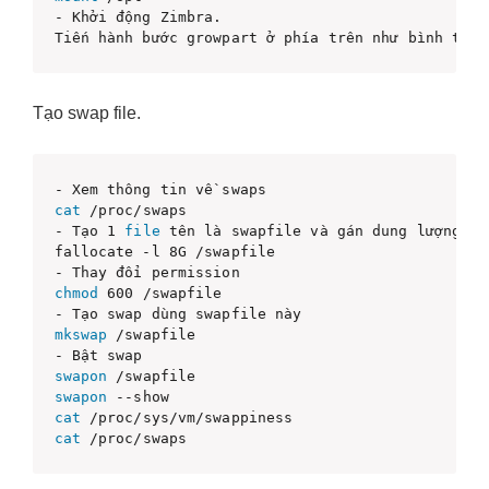
- Khởi động Zimbra.

Tiến hành bước growpart ở phía trên như bình thườ
Tạo swap file.
cat
 /proc/swaps

- Tạo 1 
file
 tên là swapfile và gán dung lượng 8G

fallocate -l 8G /swapfile

chmod
 600 /swapfile

mkswap
 /swapfile

swapon
swapon
cat
cat