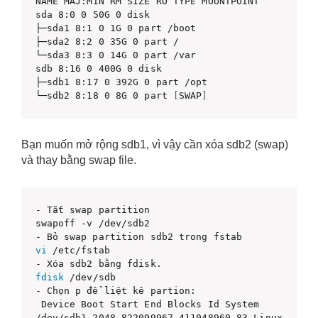
NAME MAJ:MIN RM SIZE RO TYPE MOUNTPOINT

sda 8:0 0 50G 0 disk

├─sda1 8:1 0 1G 0 part /boot

├─sda2 8:2 0 35G 0 part /

└─sda3 8:3 0 14G 0 part /var

sdb 8:16 0 400G 0 disk

├─sdb1 8:17 0 392G 0 part /opt

└─sdb2 8:18 0 8G 0 part 
[
SWAP
]
Bạn muốn mở rộng sdb1, vì vậy cần xóa sdb2 (swap)
và thay bằng swap file.
- Tắt swap partition

swapoff -v /dev/sdb2

vi
 /etc/fstab

fdisk
 /dev/sdb

- Chọn p để liệt kê partion:

 Device Boot Start End Blocks Id System

/dev/sdb1 2048 822099967 411048960 83 Linux
