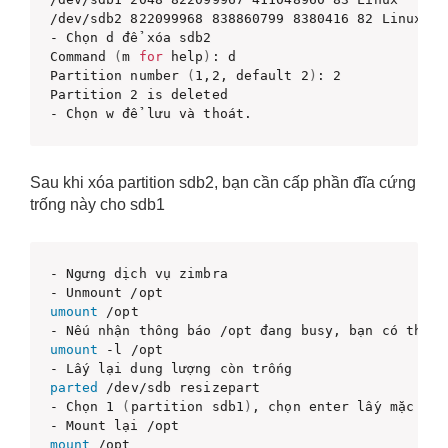
/dev/sdb2 822099968 838860799 8380416 82 Linux swa
- Chọn d để xóa sdb2

Command 
(
m 
for
 help
)
: d

Partition number 
(
1,2, default 2
)
: 2

Partition 2 is deleted

- Chọn w để lưu và thoát.
Sau khi xóa partition sdb2, bạn cần cấp phần đĩa cứng
trống này cho sdb1
- Ngưng dịch vụ zimbra

umount
 /opt

- Nếu nhận thông báo /opt đang busy, bạn có thể d
umount
 -l /opt

parted
 /dev/sdb resizepart

- Chọn 1 
(
partition sdb1
)
, chọn enter lấy mặc địn
mount
 /opt
