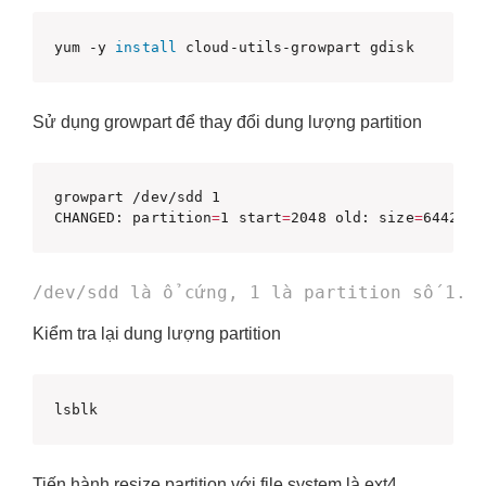
yum -y 
install
 cloud-utils-growpart gdisk
Sử dụng growpart để thay đổi dung lượng partition
growpart /dev/sdd 1

CHANGED: partition
=
1 start
=
2048 old: size
=
6442442
Kiểm tra lại dung lượng partition
lsblk
Tiến hành resize partition với file system là ext4.