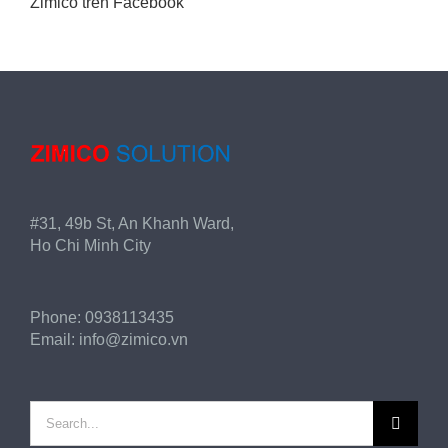
Zimico trên Facebook
#31, 49b St, An Khanh Ward,
Ho Chi Minh City
Phone:
0938113435
Email:
info@zimico.vn
Search
for: