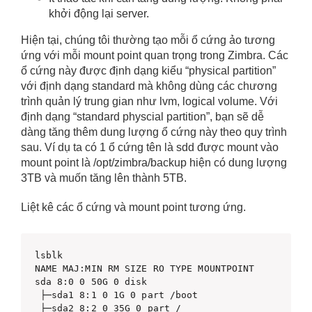
khởi động lại server.
Hiện tại, chúng tôi thường tạo mỗi ổ cứng ảo tương
ứng với mỗi mount point quan trọng trong Zimbra. Các
ổ cứng này được định dạng kiểu “physical partition”
với định dạng standard mà không dùng các chương
trình quản lý trung gian như lvm, logical volume. Với
định dạng “standard physcial partition”, bạn sẽ dễ
dàng tăng thêm dung lượng ổ cứng này theo quy trình
sau. Ví dụ ta có 1 ổ cứng tên là sdd được mount vào
mount point là /opt/zimbra/backup hiện có dung lượng
3TB và muốn tăng lên thành 5TB.
Liệt kê các ổ cứng và mount point tương ứng.
lsblk 

NAME MAJ:MIN RM SIZE RO TYPE MOUNTPOINT 

sda 8:0 0 50G 0 disk

 ├─sda1 8:1 0 1G 0 part /boot

 ├─sda2 8:2 0 35G 0 part /
