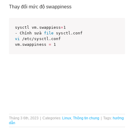
Thay đổi mức độ swappiness
sysctl vm.swappiess
=
1

- Chỉnh sửa 
file
vi
 /etc/sysctl.conf

vm.swappiness 
=
Tháng 3 6th, 2023
|
Categories:
Linux
,
Thông tin chung
|
Tags:
hướng
dẫn