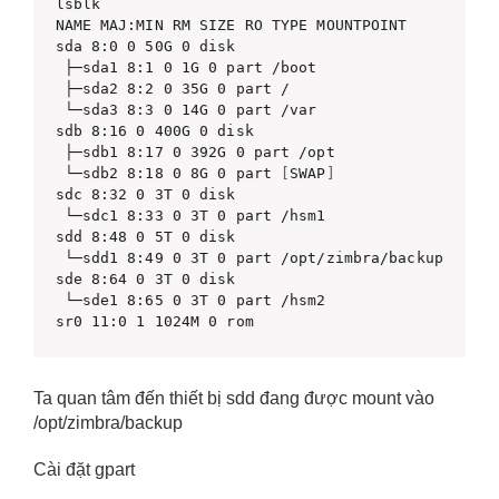
lsblk 

NAME MAJ:MIN RM SIZE RO TYPE MOUNTPOINT 

sda 8:0 0 50G 0 disk

 ├─sda1 8:1 0 1G 0 part /boot

 ├─sda2 8:2 0 35G 0 part /

 └─sda3 8:3 0 14G 0 part /var 

sdb 8:16 0 400G 0 disk

 ├─sdb1 8:17 0 392G 0 part /opt

 └─sdb2 8:18 0 8G 0 part 
[
SWAP
]
sdc 8:32 0 3T 0 disk

 └─sdc1 8:33 0 3T 0 part /hsm1 

sdd 8:48 0 5T 0 disk

 └─sdd1 8:49 0 3T 0 part /opt/zimbra/backup 

sde 8:64 0 3T 0 disk

 └─sde1 8:65 0 3T 0 part /hsm2 

sr0 11:0 1 1024M 0 rom
Ta quan tâm đến thiết bị sdd đang được mount vào
/opt/zimbra/backup
Cài đặt gpart