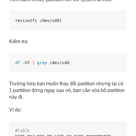
resize2fs /dev/sdd1
Kiểm tra:
df
 -hT 
|
grep
 /dev/sdd
Trường hợp bạn muốn thay đổi partition nhưng lại có
1 partition đứng ngay sau nó, bạn cần xóa bỏ partition
này đi.
Ví dụ:
#lsblk