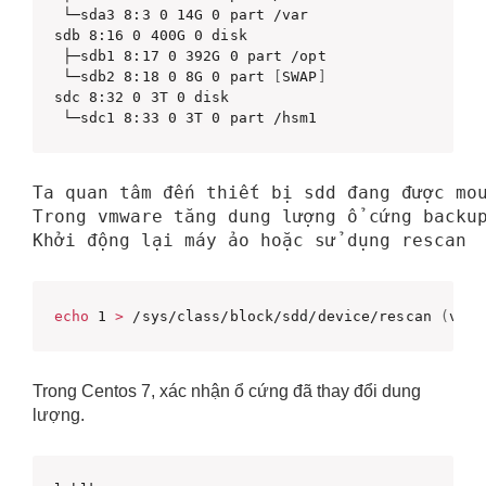
 └─sda3 8:3 0 14G 0 part /var 

sdb 8:16 0 400G 0 disk

 ├─sdb1 8:17 0 392G 0 part /opt

 └─sdb2 8:18 0 8G 0 part 
[
SWAP
]
sdc 8:32 0 3T 0 disk

 └─sdc1 8:33 0 3T 0 part /hsm1
Ta quan tâm đến thiết bị sdd đang được mo
Trong vmware tăng dung lượng ổ cứng backu
Khởi động lại máy ảo hoặc sử dụng rescan
echo
 1 
>
 /sys/class/block/sdd/device/rescan 
(
với 
Trong Centos 7, xác nhận ổ cứng đã thay đổi dung
lượng.