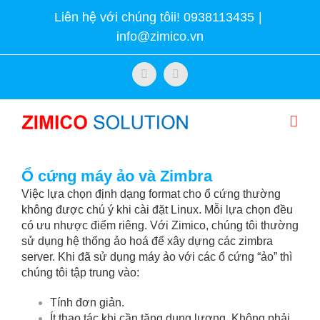
Skip
Liên hệ với chúng tôii! 0938113435
|
to
info@zimico.vn
content
Facebook
Twitter
Ổ cứng máy ảo và Zimbra
Việc lựa chọn định dạng format cho ổ cứng thường
không được chú ý khi cài đặt Linux. Mỗi lựa chọn đều
có ưu nhược điểm riêng. Với Zimico, chúng tôi thường
sử dụng hệ thống ảo hoá để xây dựng các zimbra
server. Khi đã sử dụng máy ảo với các ổ cứng “ảo” thì
chúng tôi tập trung vào:
Tính đơn giản.
Ít thao tác khi cần tăng dung lượng. Không phải