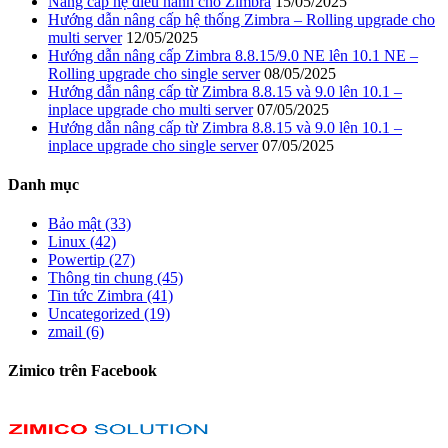
Nâng cấp hệ điều hành cho Zimbra
15/05/2025
Hướng dẫn nâng cấp hệ thống Zimbra – Rolling upgrade cho
multi server
12/05/2025
Hướng dẫn nâng cấp Zimbra 8.8.15/9.0 NE lên 10.1 NE –
Rolling upgrade cho single server
08/05/2025
Hướng dẫn nâng cấp từ Zimbra 8.8.15 và 9.0 lên 10.1 –
inplace upgrade cho multi server
07/05/2025
Hướng dẫn nâng cấp từ Zimbra 8.8.15 và 9.0 lên 10.1 –
inplace upgrade cho single server
07/05/2025
Danh mục
Bảo mật (33)
Linux (42)
Powertip (27)
Thông tin chung (45)
Tin tức Zimbra (41)
Uncategorized (19)
zmail (6)
Zimico trên Facebook