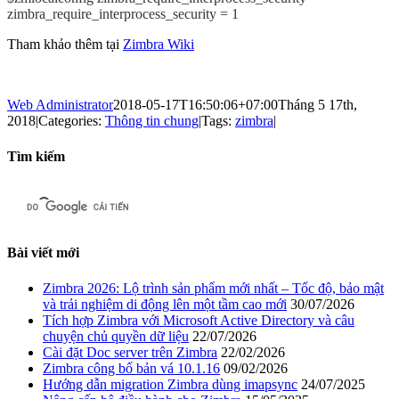
zimbra_require_interprocess_security = 1
Tham khảo thêm tại
Zimbra Wiki
Web Administrator
2018-05-17T16:50:06+07:00
Tháng 5 17th,
2018
|
Categories:
Thông tin chung
|
Tags:
zimbra
|
Tìm kiếm
Bài viết mới
Zimbra 2026: Lộ trình sản phẩm mới nhất – Tốc độ, bảo mật
và trải nghiệm di động lên một tầm cao mới
30/07/2026
Tích hợp Zimbra với Microsoft Active Directory và câu
chuyện chủ quyền dữ liệu
22/07/2026
Cài đặt Doc server trên Zimbra
22/02/2026
Zimbra công bố bản vá 10.1.16
09/02/2026
Hướng dẫn migration Zimbra dùng imapsync
24/07/2025