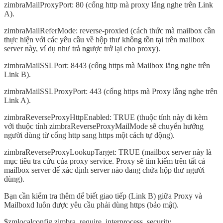
zimbraMailProxyPort: 80 (cổng http mà proxy lắng nghe trên Link
A).
zimbraMailReferMode: reverse-proxied (cách thức mà mailbox cần
thực hiện với các yêu cầu về hộp thư không tồn tại trên mailbox
server này, ví dụ như trả ngược trở lại cho proxy).
zimbraMailSSLPort: 8443 (cổng https mà Mailbox lắng nghe trên
Link B).
zimbraMailSSLProxyPort: 443 (cổng https mà Proxy lắng nghe trên
Link A).
zimbraReverseProxyHttpEnabled: TRUE (thuộc tính này đi kèm
với thuộc tính zimbraReverseProxyMailMode sẽ chuyển hướng
người dùng từ cổng http sang https một cách tự động).
zimbraReverseProxyLookupTarget: TRUE (mailbox server này là
mục tiêu tra cứu của proxy service. Proxy sẽ tìm kiếm trên tất cả
mailbox server để xác định server nào đang chứa hộp thư người
dùng).
Bạn cần kiểm tra thêm để biết giao tiếp (Link B) giữa Proxy và
Mailboxd luôn được yêu cầu phải dùng https (bảo mật).
$zmlocalconfig zimbra_require_interprocess_security