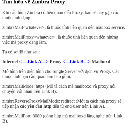
Tìm hiểu về Zimbra Proxy
Khi cấu hình Zimbra có liên quan đến Proxy, bạn sẽ hay gặp các
thuộc tính dạng:
zimbraMail<whatever>: là thuộc tính liên quan đến mailbox service.
zimbraMailProxy<whatever>: là thuộc tính liên quan đến những
việc mà proxy đang làm.
Ta có sơ đồ như sau:
Internet
<—-Link A—>
Proxy
<—Link B—>
Mailboxd
Mô hình trên điển hình cho Single Server với dịch vụ Proxy. Các
thuộc tính bạn cần quan tâm bao gồm:
zimbraMailMode: https (Mô tả cách mà mailboxd và proxy nói
chuyện với nhau trên Link B).
zimbraReverseProxyMailMode: redirect (Môt tả cách mà proxy sẽ
tiếp nhận
các yêu cầu http
đến từ end-user trên Link A).
zimbraMailPort: 8080 (cổng http mà mailboxd lắng nghe trên Link
B).