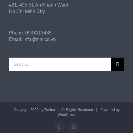
#31, 49b St, An Khanh Ward,
Ho Chi Minh City
Phone:
0938113435
Email:
info@zimico.vn
Search
for:
Copyright 2020 by
Zimico
| All Rights Reserved | Powered by
WordPress
Facebook
Twitter