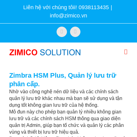
Skip
Liên hệ với chúng tôii! 0938113435
|
to
info@zimico.vn
content
Facebook
Twitter
Zimbra HSM Plus, Quản lý lưu trữ
phân cấp.
Nhờ vào công nghệ nén dữ liệu và các chính sách
quản lý lưu trữ khác nhau mà bạn sẽ sử dụng và tận
dụng tốt không gian lưu trữ của hệ thống.
Mô đun này cho phép bạn quản lý nhiều không gian
lưu trữ và các chính sách HSM thông qua giao diện
quản trị Admin, giúp bạn tổ chức và quản lý các phân
vùng và thiết bị lưu trữ hiệu quả.