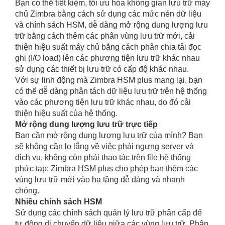
Bạn có thể tiết kiệm, tối ưu hóa không gian lưu trữ máy
chủ Zimbra bằng cách sử dụng các mức nén dữ liệu
và chính sách HSM, dễ dàng mở rộng dung lượng lưu
trữ bằng cách thêm các phân vùng lưu trữ mới, cải
thiện hiệu suất máy chủ bằng cách phân chia tải đọc
ghi (I/O load) lên các phương tiện lưu trữ khác nhau
sử dụng các thiết bị lưu trữ có cấp độ khác nhau.
Với sự linh động mà Zimbra HSM plus mang lại, bạn
có thể dễ dàng phân tách dữ liệu lưu trữ trên hệ thống
vào các phương tiện lưu trữ khác nhau, do đó cải
thiện hiệu suất của hệ thống.
Mở rộng dung lượng lưu trữ trực tiếp
Bạn cần mở rộng dung lượng lưu trữ của mình? Bạn
sẽ không cần lo lắng về việc phải ngưng server và
dịch vụ, không còn phải thao tác trên file hệ thống
phức tạp: Zimbra HSM plus cho phép bạn thêm các
vùng lưu trữ mới vào hạ tầng dễ dàng và nhanh
chóng.
Nhiều chính sách HSM
Sử dụng các chính sách quản lý lưu trữ phân cấp để
tự động di chuyển dữ liệu giữa các vùng lưu trữ. Phân