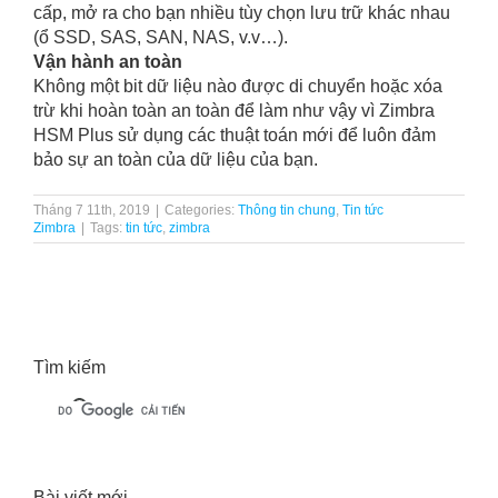
cấp, mở ra cho bạn nhiều tùy chọn lưu trữ khác nhau
(ổ SSD, SAS, SAN, NAS, v.v…).
Vận hành an toàn
Không một bit dữ liệu nào được di chuyển hoặc xóa
trừ khi hoàn toàn an toàn để làm như vậy vì Zimbra
HSM Plus sử dụng các thuật toán mới để luôn đảm
bảo sự an toàn của dữ liệu của bạn.
Tháng 7 11th, 2019
|
Categories:
Thông tin chung
,
Tin tức
Zimbra
|
Tags:
tin tức
,
zimbra
Tìm kiếm
Bài viết mới