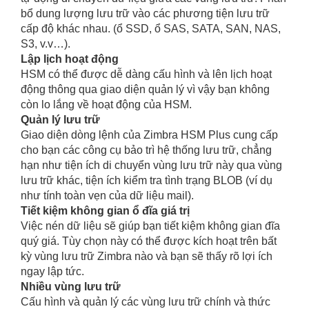
bổ dung lượng lưu trữ vào các phương tiện lưu trữ
cấp độ khác nhau. (ổ SSD, ổ SAS, SATA, SAN, NAS,
S3, v.v…).
Lập lịch hoạt động
HSM có thể được dễ dàng cấu hình và lên lịch hoạt
động thông qua giao diện quản lý vì vậy bạn không
còn lo lắng về hoạt động của HSM.
Quản lý lưu trữ
Giao diện dòng lệnh của Zimbra HSM Plus cung cấp
cho bạn các công cụ bảo trì hệ thống lưu trữ, chẳng
hạn như tiện ích di chuyển vùng lưu trữ này qua vùng
lưu trữ khác, tiện ích kiểm tra tình trạng BLOB (ví dụ
như tính toàn vẹn của dữ liệu mail).
Tiết kiệm không gian ổ đĩa giá trị
Việc nén dữ liệu sẽ giúp bạn tiết kiệm không gian đĩa
quý giá. Tùy chọn này có thể được kích hoạt trên bất
kỳ vùng lưu trữ Zimbra nào và bạn sẽ thấy rõ lợi ích
ngay lập tức.
Nhiều vùng lưu trữ
Cấu hình và quản lý các vùng lưu trữ chính và thức