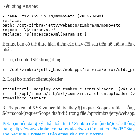
Nếu dùng Ansible:
- name: fix XSS in /m/momoveto (ZBUG-3490)

replace:

path: /opt/zimbra/jetty/webapps/zimbra/m/momoveto

regexp: '\${param.st}'

replace: '${fn:escapeXml(param.st)}'
Bonus, bạn có thể thực hiện thêm các thay đổi sau trên hệ thống nếu
nhất:
1. Loại bỏ file JSP không dùng:
rm /opt/zimbra/jetty_base/webapps/service/error/sfdc_pr
2. Loại bỏ zimlet clientuploader
zmzimletctl undeploy com_zimbra_clientuploader  (với qu
rm -rf /opt/zimbra/lib/ext/com_zimbra_clientuploader (v
zmmailboxd restart
3. Fix potential XSS vulnerability: thay ${requestScope.draftid} bằng
${zm:cook(requestScope.draftid)} trong file /opt/zimbra/jetty/webap
P/S: bạn nên đăng ký nhận bản tin từ Zimbra để nhận được các thông 
trang https://www.zimbra.com/downloads/ và tìm nút có tiêu đề “Stay
and Security Updates”. Điền email và click subscribe.