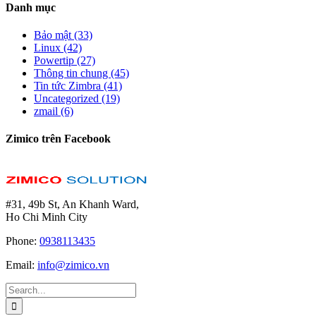
Danh mục
Bảo mật (33)
Linux (42)
Powertip (27)
Thông tin chung (45)
Tin tức Zimbra (41)
Uncategorized (19)
zmail (6)
Zimico trên Facebook
#31, 49b St, An Khanh Ward,
Ho Chi Minh City
Phone:
0938113435
Email:
info@zimico.vn
Search
for: