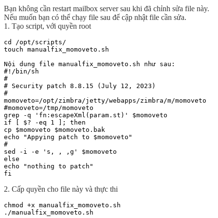
Bạn không cần restart mailbox server sau khi đã chỉnh sửa file này.
Nếu muốn bạn có thể chạy file sau để cập nhật file cần sửa.
1. Tạo script, với quyền root
cd /opt/scripts/

touch manualfix_momoveto.sh

Nội dung file manualfix_momoveto.sh như sau:

#!/bin/sh

#

# Security patch 8.8.15 (July 12, 2023)

#

momoveto=/opt/zimbra/jetty/webapps/zimbra/m/momoveto

#momoveto=/tmp/momoveto

grep -q 'fn:escapeXml(param.st)' $momoveto

if [ $? -eq 1 ]; then

cp $momoveto $momoveto.bak

echo "Appying patch to $momoveto"

#

sed -i -e 's, , ,g' $momoveto

else

echo "nothing to patch"

fi
2. Cấp quyền cho file này và thực thi
chmod +x manualfix_momoveto.sh

./manualfix_momoveto.sh