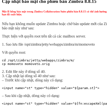
Cập nhật bảo mật cho phiên bản Zimbra 8.8.15
Một lỗ hổng bảo mật trong Zimbra Collaboration Suite phiên bản 8.8.15 có thể ảnh hưởng 
bạn đã xuất hiện.
Nếu bạn không muốn update Zimbra hoặc chờ bản update mới của Zimb
bảo mật này như sau:
Thực hiện với quyền root trên tất cả các mailbox server.
1. Sao lưu file /opt/zimbra/jetty/webapps/zimbra/m/momoveto
Với quyền root:
cd /opt/zimbra/jetty/webapps/zimbra/m/

cp momoveto momoveto.orig
2. Edit file này ở dòng số 40.
3. Cập nhật lại dòng số 40 như sau:
– Trước khi cập nhật, dòng này có dạng:
<input name="st" type="hidden" value="${param.st}">
– Sau khi cập nhật, dòng này có dạng:
<input name="st" type="hidden" value="${fn:escapeXml(pa