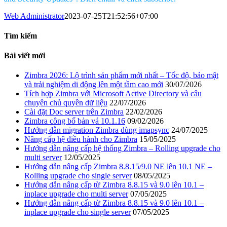
Web Administrator
2023-07-25T21:52:56+07:00
Tìm kiếm
Bài viết mới
Zimbra 2026: Lộ trình sản phẩm mới nhất – Tốc độ, bảo mật
và trải nghiệm di động lên một tầm cao mới
30/07/2026
Tích hợp Zimbra với Microsoft Active Directory và câu
chuyện chủ quyền dữ liệu
22/07/2026
Cài đặt Doc server trên Zimbra
22/02/2026
Zimbra công bố bản vá 10.1.16
09/02/2026
Hướng dẫn migration Zimbra dùng imapsync
24/07/2025
Nâng cấp hệ điều hành cho Zimbra
15/05/2025
Hướng dẫn nâng cấp hệ thống Zimbra – Rolling upgrade cho
multi server
12/05/2025
Hướng dẫn nâng cấp Zimbra 8.8.15/9.0 NE lên 10.1 NE –
Rolling upgrade cho single server
08/05/2025
Hướng dẫn nâng cấp từ Zimbra 8.8.15 và 9.0 lên 10.1 –
inplace upgrade cho multi server
07/05/2025
Hướng dẫn nâng cấp từ Zimbra 8.8.15 và 9.0 lên 10.1 –
inplace upgrade cho single server
07/05/2025