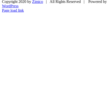
Copyright 2020 by
Zimico
| All Rights Reserved | Powered by
WordPress
Facebook
Twitter
Page load link
Go
to
Top