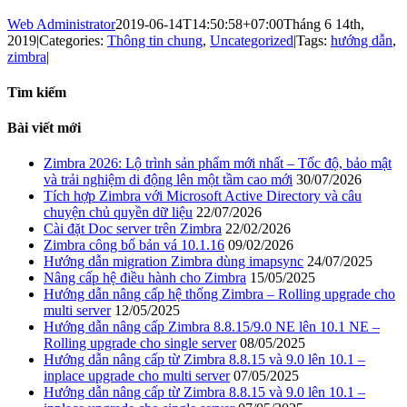
Web Administrator
2019-06-14T14:50:58+07:00
Tháng 6 14th,
2019
|
Categories:
Thông tin chung
,
Uncategorized
|
Tags:
hướng dẫn
,
zimbra
|
Tìm kiếm
Bài viết mới
Zimbra 2026: Lộ trình sản phẩm mới nhất – Tốc độ, bảo mật
và trải nghiệm di động lên một tầm cao mới
30/07/2026
Tích hợp Zimbra với Microsoft Active Directory và câu
chuyện chủ quyền dữ liệu
22/07/2026
Cài đặt Doc server trên Zimbra
22/02/2026
Zimbra công bố bản vá 10.1.16
09/02/2026
Hướng dẫn migration Zimbra dùng imapsync
24/07/2025
Nâng cấp hệ điều hành cho Zimbra
15/05/2025
Hướng dẫn nâng cấp hệ thống Zimbra – Rolling upgrade cho
multi server
12/05/2025
Hướng dẫn nâng cấp Zimbra 8.8.15/9.0 NE lên 10.1 NE –
Rolling upgrade cho single server
08/05/2025
Hướng dẫn nâng cấp từ Zimbra 8.8.15 và 9.0 lên 10.1 –
inplace upgrade cho multi server
07/05/2025
Hướng dẫn nâng cấp từ Zimbra 8.8.15 và 9.0 lên 10.1 –