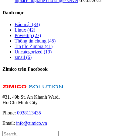
inplace upgrade cho single server
07/05/2025
Danh mục
Bảo mật (33)
Linux (42)
Powertip (27)
Thông tin chung (45)
Tin tức Zimbra (41)
Uncategorized (19)
zmail (6)
Zimico trên Facebook
#31, 49b St, An Khanh Ward,
Ho Chi Minh City
Phone:
0938113435
Email:
info@zimico.vn
Search