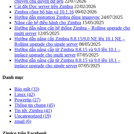
chuyện chủ quyền dữ liệu
22/07/2026
Cài đặt Doc server trên Zimbra
22/02/2026
Zimbra công bố bản vá 10.1.16
09/02/2026
Hướng dẫn migration Zimbra dùng imapsync
24/07/2025
Nâng cấp hệ điều hành cho Zimbra
15/05/2025
Hướng dẫn nâng cấp hệ thống Zimbra – Rolling upgrade cho
multi server
12/05/2025
Hướng dẫn nâng cấp Zimbra 8.8.15/9.0 NE lên 10.1 NE –
Rolling upgrade cho single server
08/05/2025
Hướng dẫn nâng cấp từ Zimbra 8.8.15 và 9.0 lên 10.1 –
inplace upgrade cho multi server
07/05/2025
Hướng dẫn nâng cấp từ Zimbra 8.8.15 và 9.0 lên 10.1 –
inplace upgrade cho single server
07/05/2025
Danh mục
Bảo mật (33)
Linux (42)
Powertip (27)
Thông tin chung (45)
Tin tức Zimbra (41)
Uncategorized (19)
zmail (6)
Zimico trên Facebook