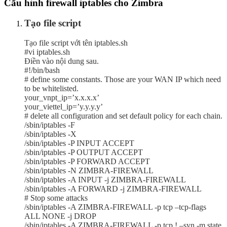
Cấu hình firewall iptables cho Zimbra
Tạo file script
Tạo file script với tên iptables.sh
#vi iptables.sh
Điền vào nội dung sau.
#!/bin/bash
# define some constants. Those are your WAN IP which need
to be whitelisted.
your_vnpt_ip=’x.x.x.x’
your_viettel_ip=’y.y.y.y’
# delete all configuration and set default policy for each chain.
/sbin/iptables -F
/sbin/iptables -X
/sbin/iptables -P INPUT ACCEPT
/sbin/iptables -P OUTPUT ACCEPT
/sbin/iptables -P FORWARD ACCEPT
/sbin/iptables -N ZIMBRA-FIREWALL
/sbin/iptables -A INPUT -j ZIMBRA-FIREWALL
/sbin/iptables -A FORWARD -j ZIMBRA-FIREWALL
# Stop some attacks
/sbin/iptables -A ZIMBRA-FIREWALL -p tcp –tcp-flags
ALL NONE -j DROP
/sbin/iptables -A ZIMBRA-FIREWALL -p tcp ! –syn -m state