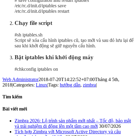
# save configuraton and restart iptables
/etc/rc.d/init.d/iptables save
/etc/rc.d/init.d/iptables restart
Chạy file script
#sh iptables.sh
Script sẽ xóa cấu hình iptables cũ, tạo mới và sau đó lưu lại để
sau khi khởi động sẽ giữ nguyên cấu hình.
Bật iptables khi khởi động máy
#chkconfig iptables on
Web Administrator
2018-07-20T14:22:52+07:00
Tháng 4 5th,
2018
|
Categories:
Linux
|
Tags:
hướng dẫn
,
zimbra
|
Tìm kiếm
Bài viết mới
Zimbra 2026: Lộ trình sản phẩm mới nhất – Tốc độ, bảo mật
và trải nghiệm di động lên một tầm cao mới
30/07/2026
Tích hợp Zimbra với Microsoft Active Directory và câu