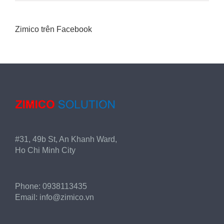
Zimico trên Facebook
#31, 49b St, An Khanh Ward,
Ho Chi Minh City
Phone:
0938113435
Email:
info@zimico.vn