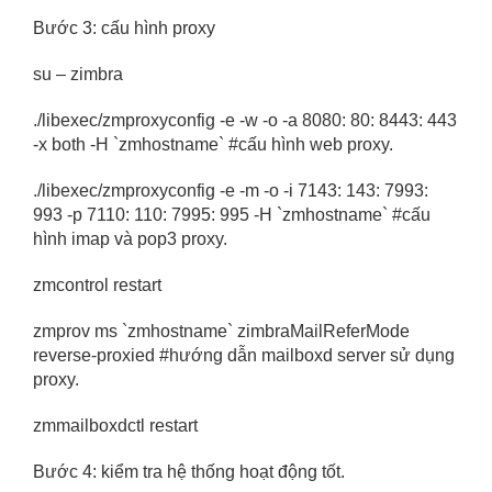
Bước 3: cấu hình proxy
su – zimbra
./libexec/zmproxyconfig -e -w -o -a 8080: 80: 8443: 443
-x both -H `zmhostname` #cấu hình web proxy.
./libexec/zmproxyconfig -e -m -o -i 7143: 143: 7993:
993 -p 7110: 110: 7995: 995 -H `zmhostname` #cấu
hình imap và pop3 proxy.
zmcontrol restart
zmprov ms `zmhostname` zimbraMailReferMode
reverse-proxied #hướng dẫn mailboxd server sử dụng
proxy.
zmmailboxdctl restart
Bước 4: kiểm tra hệ thống hoạt động tốt.