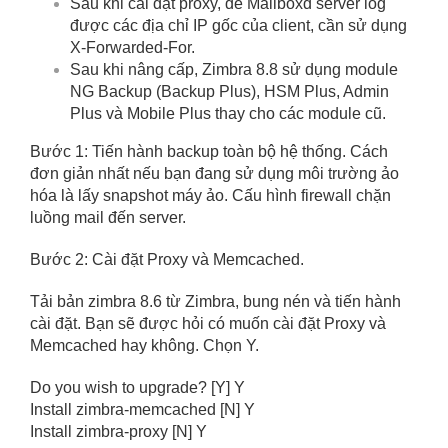
Sau khi cài đặt proxy, để Mailboxd server log
được các địa chỉ IP gốc của client, cần sử dụng
X-Forwarded-For.
Sau khi nâng cấp, Zimbra 8.8 sử dụng module
NG Backup (Backup Plus), HSM Plus, Admin
Plus và Mobile Plus thay cho các module cũ.
Bước 1: Tiến hành backup toàn bộ hệ thống. Cách
đơn giản nhất nếu bạn đang sử dụng môi trường ảo
hóa là lấy snapshot máy ảo. Cấu hình firewall chặn
luồng mail đến server.
Bước 2: Cài đặt Proxy và Memcached.
Tải bản zimbra 8.6 từ Zimbra, bung nén và tiến hành
cài đặt. Bạn sẽ được hỏi có muốn cài đặt Proxy và
Memcached hay không. Chọn Y.
Do you wish to upgrade? [Y] Y
Install zimbra-memcached [N] Y
Install zimbra-proxy [N] Y