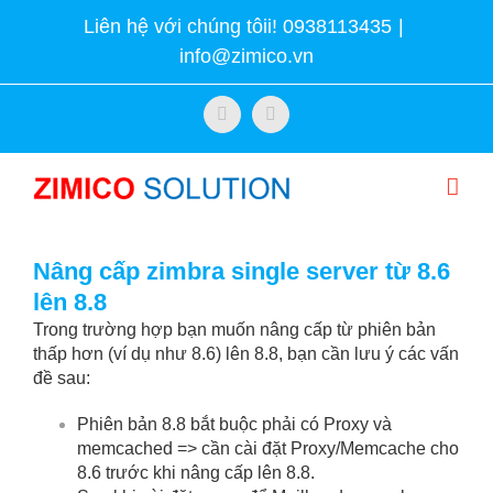
Skip
Liên hệ với chúng tôii! 0938113435
|
to
info@zimico.vn
content
Facebook
Twitter
Nâng cấp zimbra single server từ 8.6
lên 8.8
Trong trường hợp bạn muốn nâng cấp từ phiên bản
thấp hơn (ví dụ như 8.6) lên 8.8, bạn cần lưu ý các vấn
đề sau:
Phiên bản 8.8 bắt buộc phải có Proxy và
memcached => cần cài đặt Proxy/Memcache cho
8.6 trước khi nâng cấp lên 8.8.