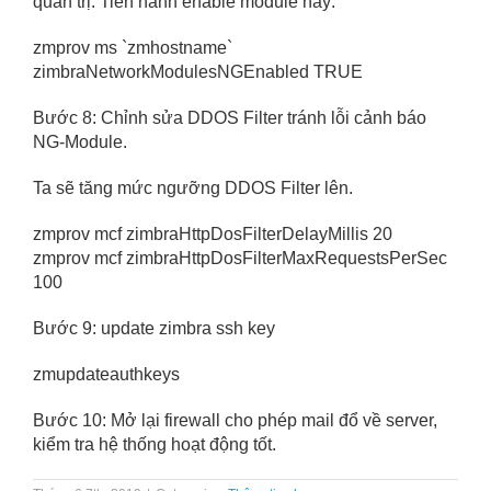
quản trị. Tiến hành enable module này:
zmprov ms `zmhostname`
zimbraNetworkModulesNGEnabled TRUE
Bước 8: Chỉnh sửa DDOS Filter tránh lỗi cảnh báo
NG-Module.
Ta sẽ tăng mức ngưỡng DDOS Filter lên.
zmprov mcf zimbraHttpDosFilterDelayMillis 20
zmprov mcf zimbraHttpDosFilterMaxRequestsPerSec
100
Bước 9: update zimbra ssh key
zmupdateauthkeys
Bước 10: Mở lại firewall cho phép mail đổ về server,
kiểm tra hệ thống hoạt động tốt.