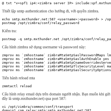
@ txt "v=spf1 ip4:<zimbra server IP> include:spf.mxthun
Thiết lập smtp authentication cho hướng đi, với quyền zimbra.
echo smtp.mxthunder.net:587 <username>:<password> > /op
postmap /opt/zimbra/conf/relay_password
Kiểm tra:
postmap -q smtp.mxthunder.net /opt/zimbra/conf/relay_pa
Cấu hình zimbra sử dụng username và password này:
zmprov ms `zmhostname` zimbraMtaSmtpSaslPasswordMaps lm
zmprov ms `zmhostname` zimbraMtaSmtpSaslAuthEnable yes 
zmprov ms `zmhostname` zimbraMtaSmtpCnameOverridesServe
zmprov ms `zmhostname` zimbraMtaSmtpTlsSecurityLevel ma
zmprov ms `zmhostname` zimbraMtaSmtpSaslSecurityOptions
Tiến hành reload mta
zmmtactl reload
Cấu hình relay email dựa trên domain người nhận. Bạn muốn khi gửi
đây là smtp.mxthunder.net) qua port 587:
vi /opt/zimbra/common/conf/transport

domain1.com relay:smtp:smtp.mxthunder.net:587
