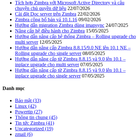
Tích hợp Zimbra với Microsoft Active Directory và câu
chuyện chủ quyền dữ liệu
22/07/2026
Cài đặt Doc server trên Zimbra
22/02/2026
Zimbra công bố bản vá 10.1.16
09/02/2026
Hướng dẫn migration Zimbra dùng imapsync
24/07/2025
Nâng cấp hệ điều hành cho Zimbra
15/05/2025
Hướng dẫn nâng cấp hệ thống Zimbra – Rolling upgrade cho
multi server
12/05/2025
Hướng dẫn nâng cấp Zimbra 8.8.15/9.0 NE lên 10.1 NE –
Rolling upgrade cho single server
08/05/2025
Hướng dẫn nâng cấp từ Zimbra 8.8.15 và 9.0 lên 10.1 –
inplace upgrade cho multi server
07/05/2025
Hướng dẫn nâng cấp từ Zimbra 8.8.15 và 9.0 lên 10.1 –
inplace upgrade cho single server
07/05/2025
Danh mục
Bảo mật (33)
Linux (42)
Powertip (27)
Thông tin chung (45)
Tin tức Zimbra (41)
Uncategorized (19)
zmail (6)