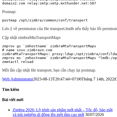
domain2.com relay:smtp:smtp.mxthunder.net:587
Posmap:
postmap /opt/zimbra/common/conf/transport
Lưu ý về permission của file transport.lmdb nếu thấy báo lỗi permissi
Cập nhật zimbraMtaTransportMaps
zmprov gs `zmhostname` zimbraMtaTransportMaps

# name xxxx.zimbravn.com

zimbraMtaTransportMaps: proxy:ldap:/opt/zimbra/conf/lda
zmprov ms `zmhostname` zimbraMtaTransportMaps "lmdb:/op
zmmtactl reload
Mỗi lần cập nhật file transport, bạn cần chạy lại postmap.
Web Administrator
2023-08-13T20:47:44+07:00
Tháng 7 14th, 2022
|
C
Tìm kiếm
Bài viết mới
Zimbra 2026: Lộ trình sản phẩm mới nhất – Tốc độ, bảo mật
và trải nghiệm di động lên một tầm cao mới
30/07/2026