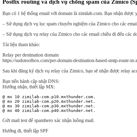
Postfix routing và dịch vụ chống spam của Zimico (
Bạn có 1 hệ thống email với domain là zimilab.com. Bạn nhận được y
– Sử dụng dịch vụ lọc spam chuyên nghiệm của Zimico cho các email
– Sử dụng dịch vụ relay của Zimico cho các email chiều đi đến các d
Tài liệu tham khảo:
Relay per destination domain
https://sudotoolbox.com/per-domain-destination-based-smtp-route-in-
Sau khi đăng ký dịch vụ relay của Zimico, bạn sẽ nhận được relay a
Bạn tiến hành cập nhật DNS:
Hướng nhận, thiết lập MX:
@ mx 10 zimilab-com.p10.mxthunder.com.

@ mx 20 zimilab-com.p20.mxthunder.net.

@ mx 30 zimilab-com.p30.mxthunder.net.

@ mx 40 zimilab-com.p40.mxthunder.net.
Gửi mail test để spamhero xác nhận luồng mail.
Hướng đi, thiết lập SPF