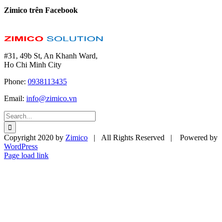
Zimico trên Facebook
#31, 49b St, An Khanh Ward,
Ho Chi Minh City
Phone:
0938113435
Email:
info@zimico.vn
Search
for:
Copyright 2020 by
Zimico
| All Rights Reserved | Powered by
WordPress
Facebook
Twitter
Page load link
Go
to
Top