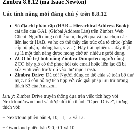
Zimbra 8.8.12 (mã Isaac Newton)
Các tính năng mới đáng chú ý trên 8.8.12
Sổ địa chỉ phân cấp (HAB – Hierachical Address Book):
cải tiến của GAL (Global Address List) trên Zimbra Web
Client. Người dùng có thể xem, duyệt qua và lựa chọn các
liên lạc từ HAB, và họ có thể thấy cấu trúc của tổ chức (phân
cấp bộ phận, phòng ban, v.v…). Hãy trải nghiệm… đây thật
sự là một tính năng được mong chờ từ nhiều người dùng.
ZCO hỗ trợ tính năng Zimbra Dumpster:
người dùng
ZCO bây giờ có thể phục hồi các email hoặc liên lạc đã bị
xóa vĩnh viễn trước đó vào thư mục Trash.
Zimbra Drive:
Đã có! Người dùng có thể chia sẻ toàn bộ thư
mục, nó còn hỗ trợ tích hợp với các giải pháp lưu trữ tương
thích S3 của Amazon.
Lưu ý:
Zimbra Drive truyền thống dựa trên việc tích hợp với
Nextcloud/owncloud và được đổi tên thành “Open Drive”, tương
thích với:
+ Nextcloud phiên bản 9, 10, 11, 12 và 13.
+ Owncloud phiên bản 9.0, 9.1 và 10.