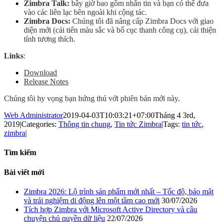
Zimbra Talk:
bây giờ bao gồm nhắn tin và bạn có thể đưa
vào các liên lạc bên ngoài khi cộng tác.
Zimbra Docs:
Chúng tôi đã nâng cấp Zimbra Docs với giao
diện mới (cải tiến màu sắc và bố cục thanh công cụ), cải thiện
tính tương thích.
Links
:
Download
Release Notes
Chúng tôi hy vọng bạn hứng thú với phiên bản mới này.
Web Administrator
2019-04-03T10:03:21+07:00
Tháng 4 3rd,
2019
|
Categories:
Thông tin chung
,
Tin tức Zimbra
|
Tags:
tin tức
,
zimbra
|
Tìm kiếm
Bài viết mới
Zimbra 2026: Lộ trình sản phẩm mới nhất – Tốc độ, bảo mật
và trải nghiệm di động lên một tầm cao mới
30/07/2026
Tích hợp Zimbra với Microsoft Active Directory và câu
chuyện chủ quyền dữ liệu
22/07/2026