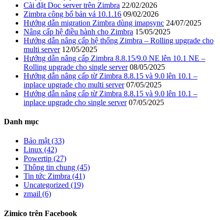
Cài đặt Doc server trên Zimbra
22/02/2026
Zimbra công bố bản vá 10.1.16
09/02/2026
Hướng dẫn migration Zimbra dùng imapsync
24/07/2025
Nâng cấp hệ điều hành cho Zimbra
15/05/2025
Hướng dẫn nâng cấp hệ thống Zimbra – Rolling upgrade cho
multi server
12/05/2025
Hướng dẫn nâng cấp Zimbra 8.8.15/9.0 NE lên 10.1 NE –
Rolling upgrade cho single server
08/05/2025
Hướng dẫn nâng cấp từ Zimbra 8.8.15 và 9.0 lên 10.1 –
inplace upgrade cho multi server
07/05/2025
Hướng dẫn nâng cấp từ Zimbra 8.8.15 và 9.0 lên 10.1 –
inplace upgrade cho single server
07/05/2025
Danh mục
Bảo mật (33)
Linux (42)
Powertip (27)
Thông tin chung (45)
Tin tức Zimbra (41)
Uncategorized (19)
zmail (6)
Zimico trên Facebook